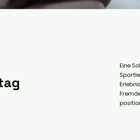
Eine S
Sportle
tag
Erlebni
Fremde
positio